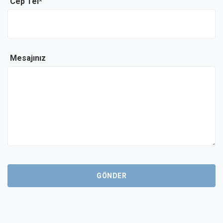
Cep Tel*
Mesajınız
GÖNDER