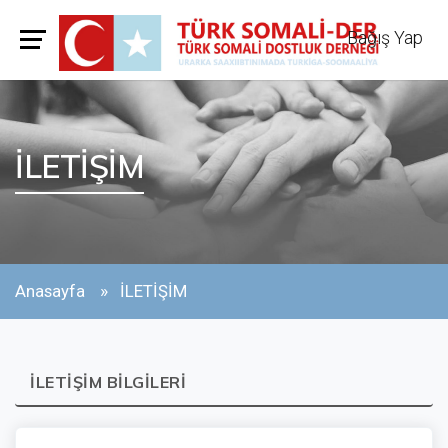
Bağış Yap
İLETİŞİM
Anasayfa
İLETİŞİM
İLETIŞIM BILGILERI