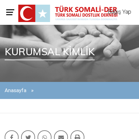
Bağış Yap
KURUMSAL KİMLİK
Anasayfa